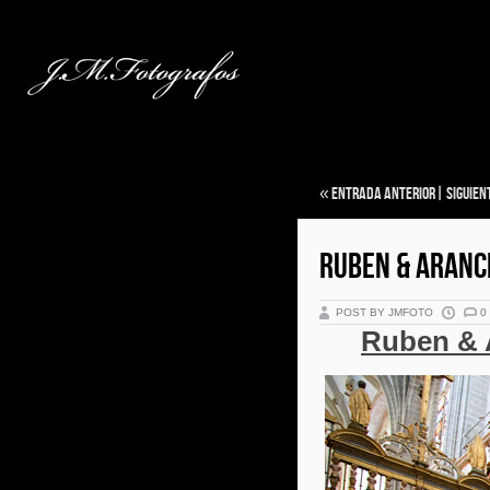
«
Entrada anterior
|
Siguien
RUBEN & ARANC
POST BY JMFOTO
0
Ruben & 